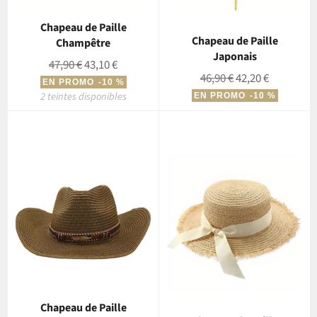
Chapeau de Paille
Chapeau de Paille
Champêtre
Japonais
Prix
Prix
47,90 €
43,10 €
Prix
Prix
46,90 €
42,20 €
régulier
réduit
EN PROMO
-10 %
régulier
réduit
2 teintes disponibles
EN PROMO
-10 %
Chapeau de Paille