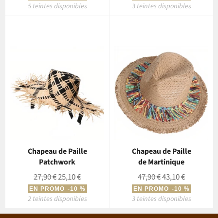
5 teintes disponibles
3 teintes disponibles
Chapeau de Paille
Chapeau de Paille
Patchwork
de Martinique
Prix
Prix
Prix
Prix
27,90 €
25,10 €
47,90 €
43,10 €
régulier
réduit
régulier
réduit
EN PROMO
-10 %
EN PROMO
-10 %
2 teintes disponibles
3 teintes disponibles