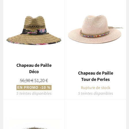
Chapeau de Paille
Déco
Chapeau de Paille
Tour de Perles
Prix
Prix
56,90 €
51,20 €
régulier
réduit
Rupture de stock
EN PROMO
-10 %
5 teintes disponibles
5 teintes disponibles