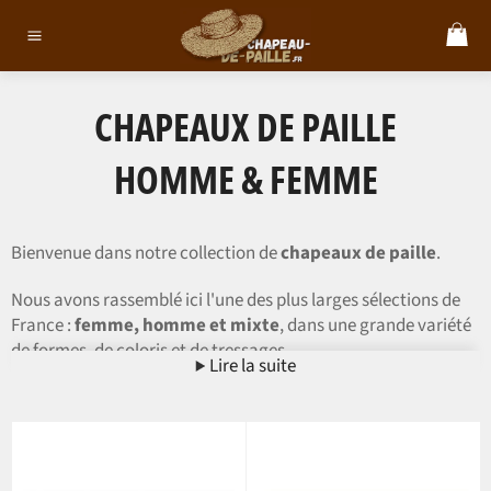
Passer
Mo
au
pa
Navigation
contenu
CHAPEAUX DE PAILLE
HOMME & FEMME
Bienvenue dans notre collection de
chapeaux de paille
.
Nous avons rassemblé ici l'une des plus larges sélections de
France :
femme, homme et mixte
, dans une grande variété
de formes, de coloris et de tressages.
Lire la suite
Que vous cherchiez un
chapeau de paille
pour la plage, pour
une cérémonie ou simplement pour accompagner vos beaux
jours, vous trouverez dans cette page le
couvre-chef
qui
vous correspond.