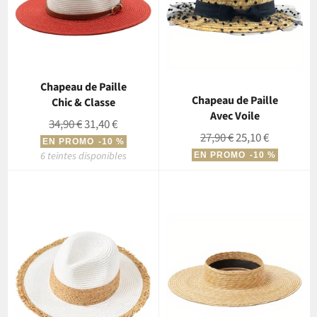
Chapeau de Paille
Chapeau de Paille
Chic & Classe
Avec Voile
Prix
Prix
34,90 €
31,40 €
Prix
Prix
27,90 €
25,10 €
régulier
réduit
EN PROMO
-10 %
régulier
réduit
6 teintes disponibles
EN PROMO
-10 %