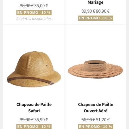
Mariage
Prix
Prix
38,90 €
35,00 €
Prix
Prix
89,90 €
80,90 €
régulier
réduit
EN PROMO
-10 %
régulier
réduit
2 teintes disponibles
EN PROMO
-10 %
Chapeau de Paille
Chapeau de Paille
Safari
Ouvert Aéré
Prix
Prix
Prix
Prix
39,90 €
35,90 €
56,90 €
51,20 €
régulier
réduit
régulier
réduit
EN PROMO
-10 %
EN PROMO
-10 %