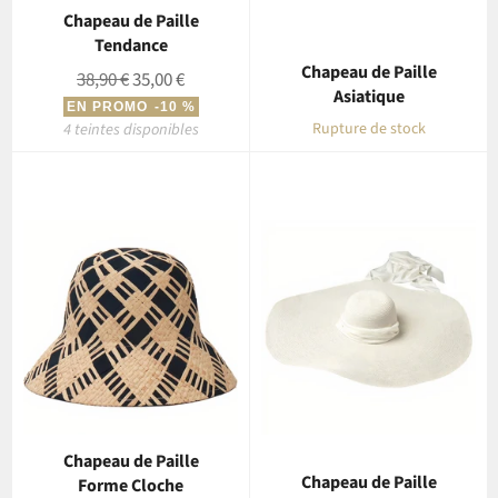
Chapeau de Paille
Tendance
Chapeau de Paille
Prix
Prix
38,90 €
35,00 €
Asiatique
régulier
réduit
EN PROMO
-10 %
4 teintes disponibles
Rupture de stock
Chapeau de Paille
Chapeau de Paille
Forme Cloche