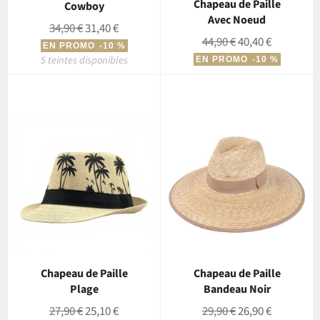
Chapeau de Paille
Cowboy
Avec Noeud
Prix
Prix
34,90 €
31,40 €
Prix
Prix
44,90 €
40,40 €
régulier
réduit
EN PROMO
-10 %
régulier
réduit
5 teintes disponibles
EN PROMO
-10 %
Chapeau de Paille
Chapeau de Paille
Plage
Bandeau Noir
Prix
Prix
Prix
Prix
27,90 €
25,10 €
29,90 €
26,90 €