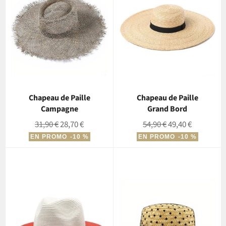
Chapeau de Paille
Chapeau de Paille
Campagne
Grand Bord
Prix
Prix
Prix
Prix
31,90 €
28,70 €
54,90 €
49,40 €
régulier
réduit
régulier
réduit
EN PROMO
-10 %
EN PROMO
-10 %