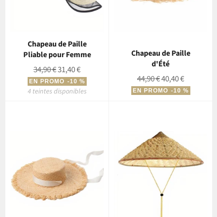
Chapeau de Paille
Chapeau de Paille
Pliable pour Femme
d'Été
Prix
Prix
34,90 €
31,40 €
Prix
Prix
44,90 €
40,40 €
régulier
réduit
EN PROMO
-10 %
régulier
réduit
4 teintes disponibles
EN PROMO
-10 %