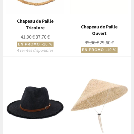
Chapeau de Paille
Chapeau de Paille
Tricolore
Ouvert
Prix
Prix
41,90 €
37,70 €
Prix
Prix
32,90 €
29,60 €
régulier
réduit
EN PROMO
-10 %
régulier
réduit
4 teintes disponibles
EN PROMO
-10 %