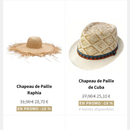
Chapeau de Paille
Chapeau de Paille
de Cuba
Raphia
Prix
Prix
27,90 €
25,10 €
Prix
Prix
31,90 €
28,70 €
régulier
réduit
EN PROMO
-10 %
régulier
réduit
4 teintes disponibles
EN PROMO
-10 %