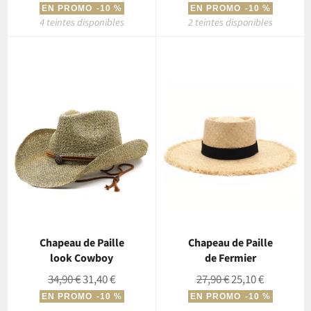
régulier
réduit
régulier
réduit
EN PROMO
-10 %
EN PROMO
-10 %
4 teintes disponibles
2 teintes disponibles
Chapeau de Paille
Chapeau de Paille
look Cowboy
de Fermier
Prix
Prix
Prix
Prix
34,90 €
31,40 €
27,90 €
25,10 €
régulier
réduit
régulier
réduit
EN PROMO
-10 %
EN PROMO
-10 %